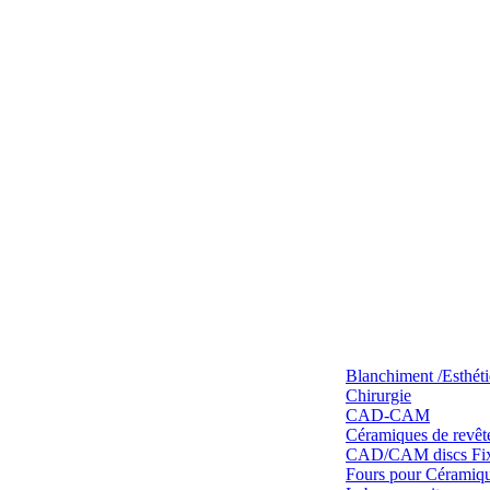
Blanchiment /Esthét
Chirurgie
CAD-CAM
Céramiques de revêt
CAD/CAM discs Fixe
Fours pour Céramique 