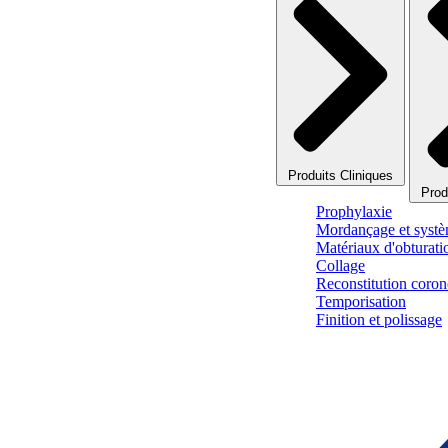
Produits Cliniques
Prod
Prophylaxie
Mordançage et systè
Matériaux d'obturati
Collage
Reconstitution corono
Temporisation
Finition et polissage