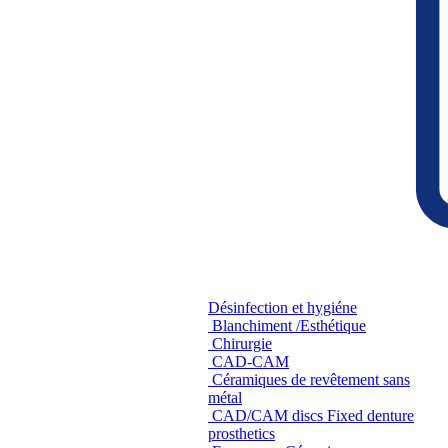
Désinfection et hygiéne
Blanchiment /Esthétique
Chirurgie
CAD-CAM
Céramiques de revêtement sans
métal
CAD/CAM discs Fixed denture
prosthetics