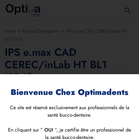
Home
Product Desingation
IPS e.max CAD CEREC/inLab HT
BL1 I12/5
IPS e.max CAD
CEREC/inLab HT BL1
I12/5
Bienvenue Chez Optimadents
No products were found matching your selection.
Ce site est réservé exclusivement aux professionnels de la
santé bucco-dentaire.
En cliquant sur ”
OUI
“, je certifie être un professionnel de
la santé bucco-dentaire.