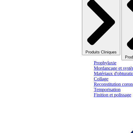
Produits Cliniques
Prod
Prophylaxie
Mordançage et systè
Matériaux d'obturati
Collage
Reconstitution corono
Temporisation
Finition et polissage