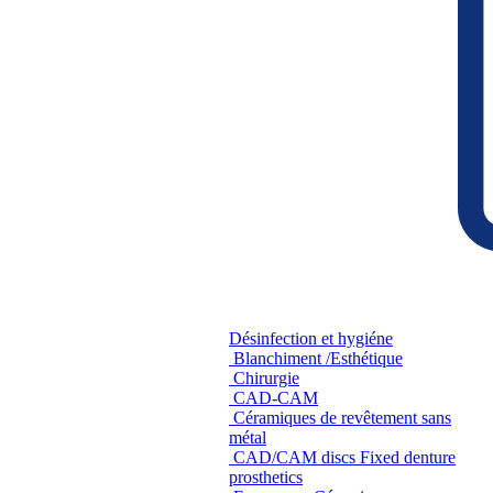
Désinfection et hygiéne
Blanchiment /Esthétique
Chirurgie
CAD-CAM
Céramiques de revêtement sans
métal
CAD/CAM discs Fixed denture
prosthetics