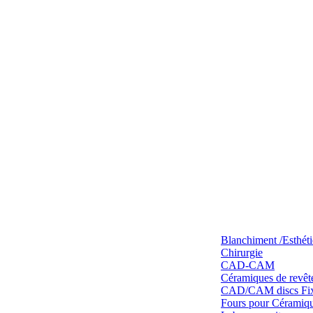
Blanchiment /Esthét
Chirurgie
CAD-CAM
Céramiques de revêt
CAD/CAM discs Fixe
Fours pour Céramique 