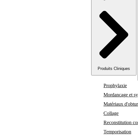
Produits Cliniques
Produits Labo
Prophylaxie
Mordançage et système adhésifs
Produits Cliniques
Matériaux d'obturation
Prophylaxie
Collage
Mordançage et sy
Reconstitution corono-radiculaire
Matériaux d'obtur
Collage
Temporisation
Reconstitution co
Finition et polissage
Temporisation