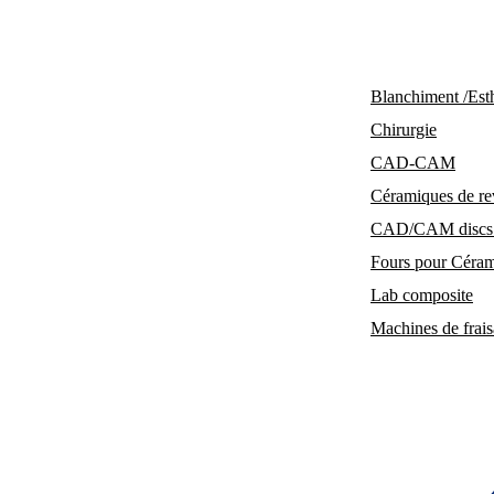
Blanchiment /Est
Chirurgie
Blanchiment /Esthétique
CAD-CAM
Chirurgie
Céramiques de re
CAD-CAM
CAD/CAM discs Fi
Céramiques de revêtement sans 
Fours pour Céramiq
Lab composite
CAD/CAM discs Fixed denture p
Machines de fraisa
Fours pour Céramique , Cristallisa
Lab composite
Machines de fraisage et logiciels