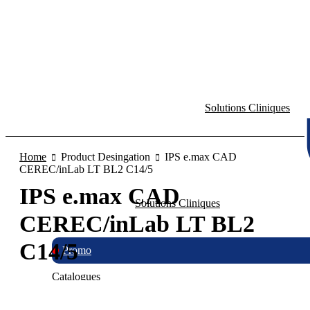
Solutions Cliniques
Home
Product Desingation
IPS e.max CAD
CEREC/inLab LT BL2 C14/5
IPS e.max CAD
Solutions Cliniques
CEREC/inLab LT BL2
C14/5
Promo
Catalogues
No products were found matching your selection.
Vidéos