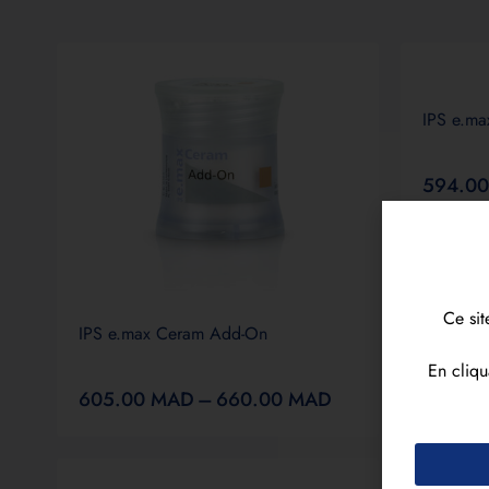
IPS e.ma
594.0
Ce sit
IPS e.max Ceram Add-On
En cliqu
605.00
MAD
–
660.00
MAD