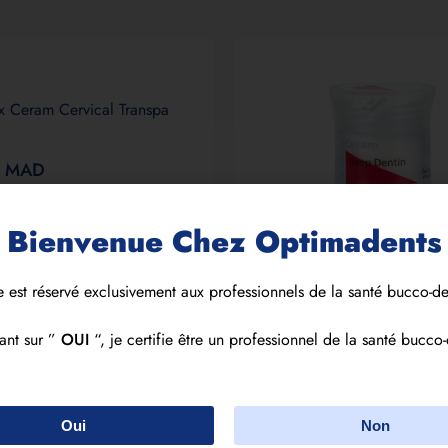
x Ceram Cervical Transpa
0
MAD
Bienvenue Chez Optimadents
e est réservé exclusivement aux professionnels de la santé bucco-de
IPS e.max Ceram Deep Dent
ant sur ”
OUI
“, je certifie être un professionnel de la santé bucco-
583.00
MAD
Oui
Non