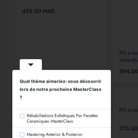
495.00
MAD
IPS e.ma
White-Bl
594.0
Quel thème aimeriez-vous découvrir
lors de notre prochaine MasterClass
Coming Soon
?
IPS e.max Ceram Intro Kit (A3)
IPS e.ma
Réhabilitations Esthétiques Par Facettes
Ceramiques -MasterClass
4,620.00
MAD
275.0
Mastering Anterior & Posterior