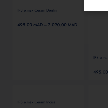
IPS e.max Ceram Dentin
495.00
MAD
–
2,090.00
MAD
IPS e.ma
495.0
IPS e.max Ceram Incisal