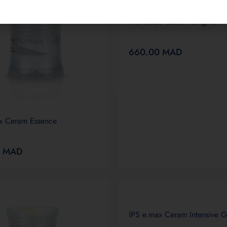
IPS e.max Ceram Gingiva
660.00
MAD
x Ceram Essence
0
MAD
IPS e.max Ceram Intensive G