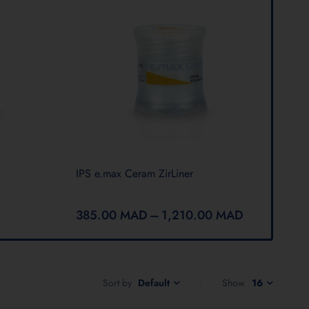
IPS e.max Ceram ZirLiner
Sag
Gla
385.00
MAD
–
1,210.00
MAD
55
Sort by
Show
16
Default