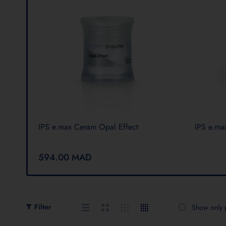
r -
IPS e.max Ceram Opal Effect
IPS e.ma
594.00
MAD
Filter
Show only p