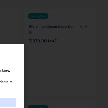
Coming Soon
IPS e.max Ceram Deep Dentin Kit A-
D
7,370.00
MAD
ntaire.
in
dentaire.