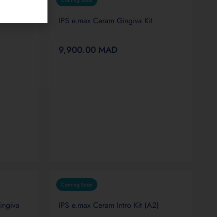
Coming Soon
IPS e.max Ceram Gingiva Kit
9,900.00
MAD
Coming Soon
ingiva
IPS e.max Ceram Intro Kit (A2)