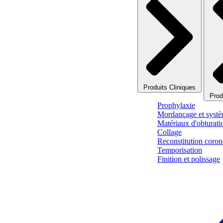
Produits Cliniques
Prod
Prophylaxie
Mordançage et systè
Matériaux d'obturati
Collage
Reconstitution corono
Temporisation
Finition et polissage