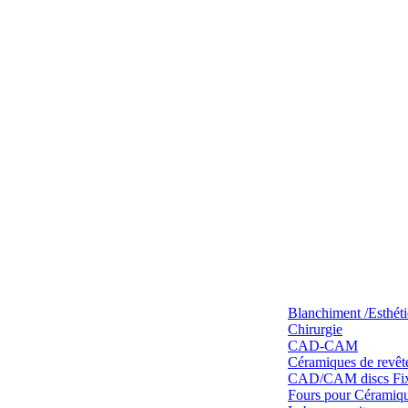
Blanchiment /Esthét
Chirurgie
CAD-CAM
Céramiques de revêt
CAD/CAM discs Fixe
Fours pour Céramique 