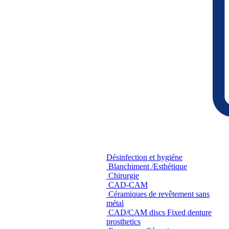
Désinfection et hygiéne
Blanchiment /Esthétique
Chirurgie
CAD-CAM
Céramiques de revêtement sans
métal
CAD/CAM discs Fixed denture
prosthetics