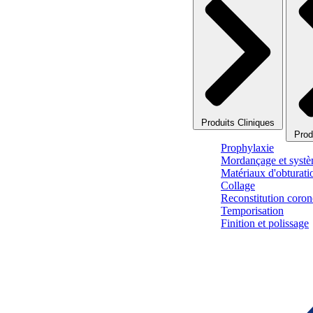
Produits Cliniques
Prod
Prophylaxie
Mordançage et systè
Matériaux d'obturati
Collage
Reconstitution corono
Temporisation
Finition et polissage