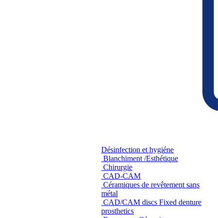
Désinfection et hygiéne
Blanchiment /Esthétique
Chirurgie
CAD-CAM
Céramiques de revêtement sans
métal
CAD/CAM discs Fixed denture
prosthetics