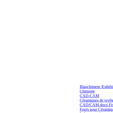
Blanchiment /Esthét
Chirurgie
CAD-CAM
Céramiques de revêt
CAD/CAM discs Fixe
Fours pour Céramique 