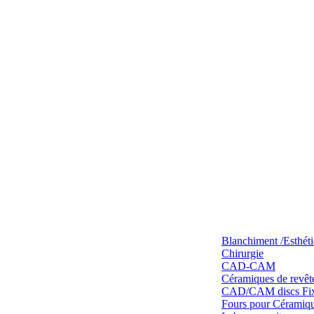
Blanchiment /Esthét
Chirurgie
CAD-CAM
Céramiques de revêt
CAD/CAM discs Fixe
Fours pour Céramique 