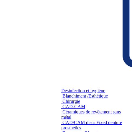
Désinfection et hygiéne
Blanchiment /Esthétique
Chirurgie
CAD-CAM
Céramiques de revêtement sans
métal
CAD/CAM discs Fixed denture
prosthetics