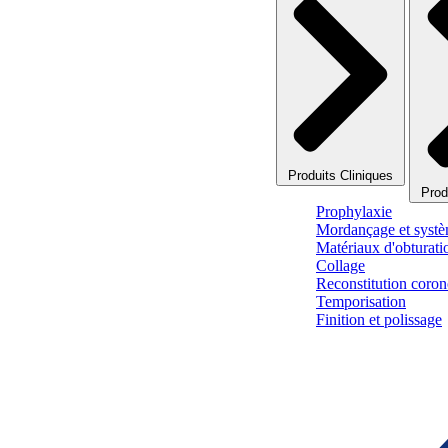
Produits Cliniques
Prod
Prophylaxie
Mordançage et systè
Matériaux d'obturati
Collage
Reconstitution corono
Temporisation
Finition et polissage