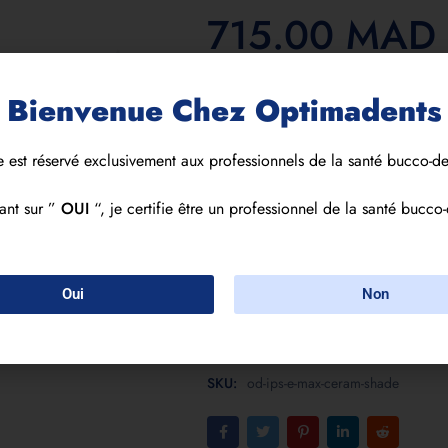
715.00
MAD
Taille
Teinte
Bienvenue Chez Optimadents
3 gr
0
1
e est réservé exclusivement aux professionnels de la santé bucco-de
Alternative:
Quantity
ant sur ”
OUI
“, je certifie être un professionnel de la santé bucco-
Oui
Non
Add to cart
SKU:
od-ips-e-max-ceram-shade