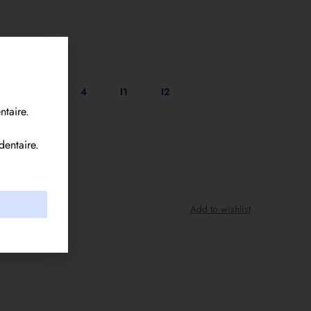
2
3
4
I1
I2
ntaire.
dentaire.