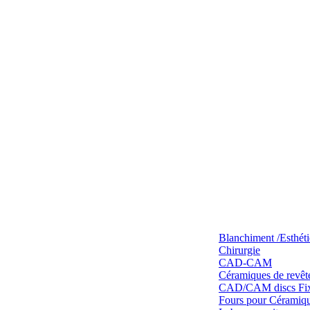
Blanchiment /Esthét
Chirurgie
CAD-CAM
Céramiques de revêt
CAD/CAM discs Fixe
Fours pour Céramique 