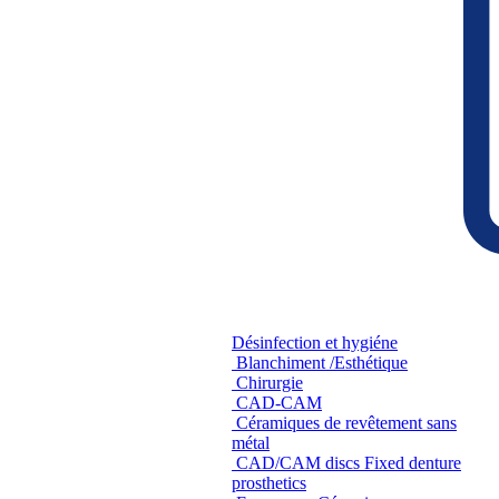
Désinfection et hygiéne
Blanchiment /Esthétique
Chirurgie
CAD-CAM
Céramiques de revêtement sans
métal
CAD/CAM discs Fixed denture
prosthetics