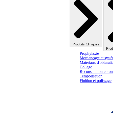
Produits Cliniques
Prod
Prophylaxie
Mordançage et systè
Matériaux d'obturati
Collage
Reconstitution corono
Temporisation
Finition et polissage