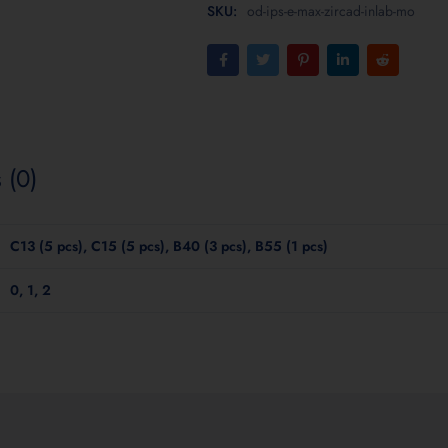
SKU:
od-ips-e-max-zircad-inlab-mo
 (0)
C13 (5 pcs), C15 (5 pcs), B40 (3 pcs), B55 (1 pcs)
0, 1, 2