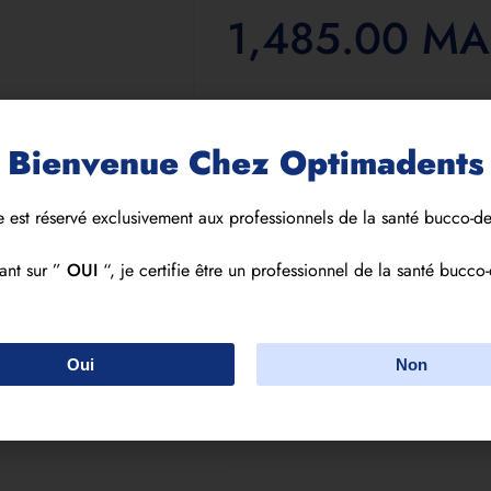
1,485.00
MA
Taille
C13 (5 pcs)
C15 (5 pcs)
Bienvenue Chez Optimadents
Teinte
e est réservé exclusivement aux professionnels de la santé bucco-de
0
1
2
ant sur ”
OUI
“, je certifie être un professionnel de la santé bucco-
Alternative:
Quantity
Oui
Non
Add to cart