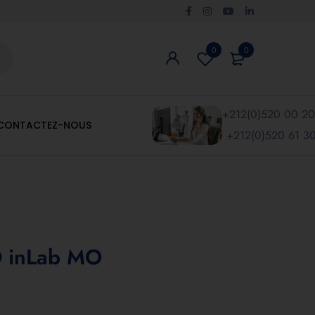
0
0
+212(0)520 00 20
CONTACTEZ-NOUS
+212(0)520 61 30
D inLab MO