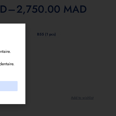
D
–
2,750.00
MAD
B40 (3 pcs)
B55 (1 pcs)
ntaire.
dentaire.