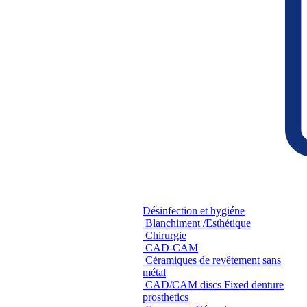
Désinfection et hygiéne
Blanchiment /Esthétique
Chirurgie
CAD-CAM
Céramiques de revêtement sans
métal
CAD/CAM discs Fixed denture
prosthetics