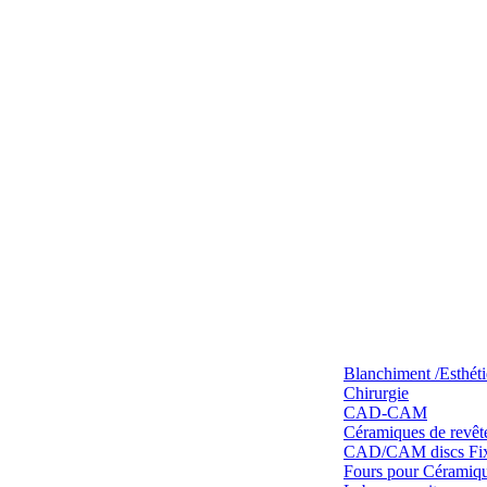
Blanchiment /Esthét
Chirurgie
CAD-CAM
Céramiques de revêt
CAD/CAM discs Fixe
Fours pour Céramique 