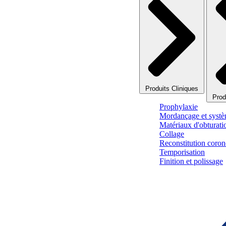
Produits Cliniques
Prod
Prophylaxie
Mordançage et systè
Matériaux d'obturati
Collage
Reconstitution corono
Temporisation
Finition et polissage