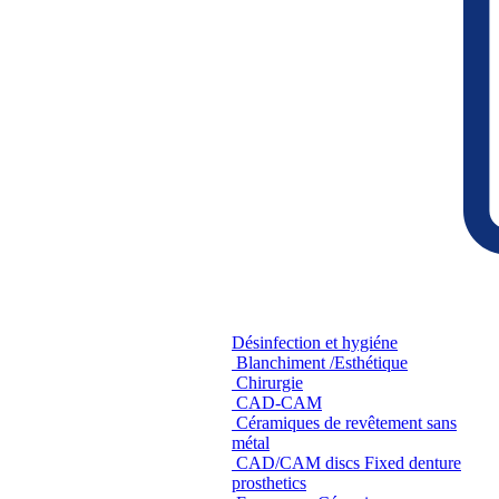
Désinfection et hygiéne
Blanchiment /Esthétique
Chirurgie
CAD-CAM
Céramiques de revêtement sans
métal
CAD/CAM discs Fixed denture
prosthetics