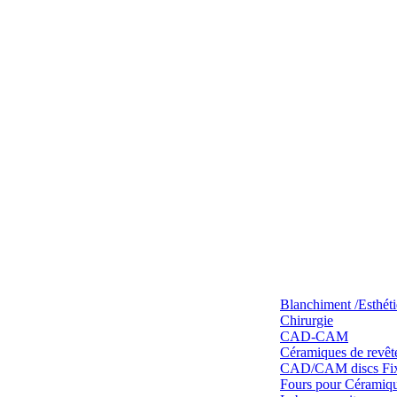
Blanchiment /Esthét
Chirurgie
CAD-CAM
Céramiques de revêt
CAD/CAM discs Fixe
Fours pour Céramique 