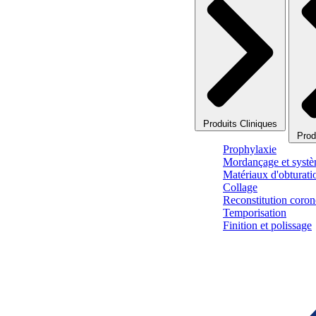
Produits Cliniques
Prod
Prophylaxie
Mordançage et systè
Matériaux d'obturati
Collage
Reconstitution corono
Temporisation
Finition et polissage