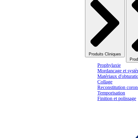
Produits Cliniques
Prod
Prophylaxie
Mordançage et systè
Matériaux d'obturati
Collage
Reconstitution corono
Temporisation
Finition et polissage