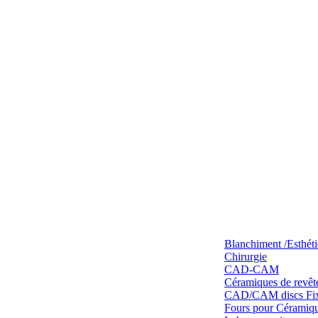
Blanchiment /Esthét
Chirurgie
CAD-CAM
Céramiques de revêt
CAD/CAM discs Fixe
Fours pour Céramique 