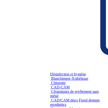
Désinfection et hygiéne
Blanchiment /Esthétique
Chirurgie
CAD-CAM
Céramiques de revêtement sans
métal
CAD/CAM discs Fixed denture
prosthetics