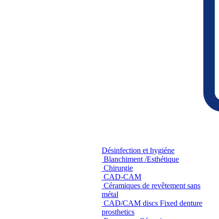
Désinfection et hygiéne
Blanchiment /Esthétique
Chirurgie
CAD-CAM
Céramiques de revêtement sans
métal
CAD/CAM discs Fixed denture
prosthetics