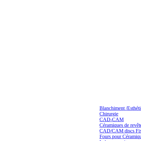
Blanchiment /Esthét
Chirurgie
CAD-CAM
Céramiques de revêt
CAD/CAM discs Fixe
Fours pour Céramique 