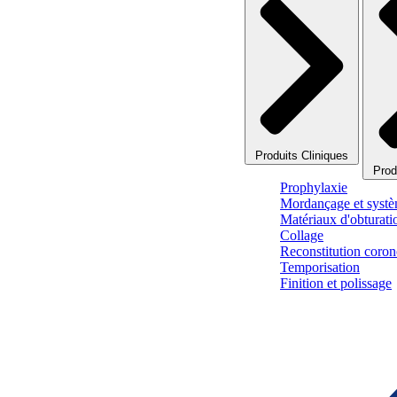
Produits Cliniques
Prod
Prophylaxie
Mordançage et systè
Matériaux d'obturati
Collage
Reconstitution corono
Temporisation
Finition et polissage