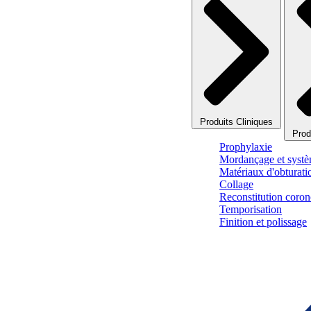
Produits Cliniques
Prod
Prophylaxie
Mordançage et systè
Matériaux d'obturati
Collage
Reconstitution corono
Temporisation
Finition et polissage