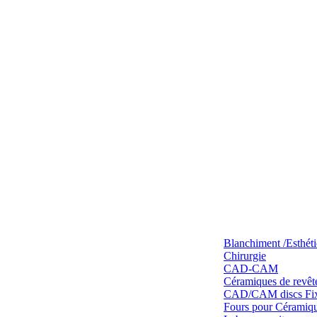
Blanchiment /Esthét
Chirurgie
CAD-CAM
Céramiques de revêt
CAD/CAM discs Fixe
Fours pour Céramique 