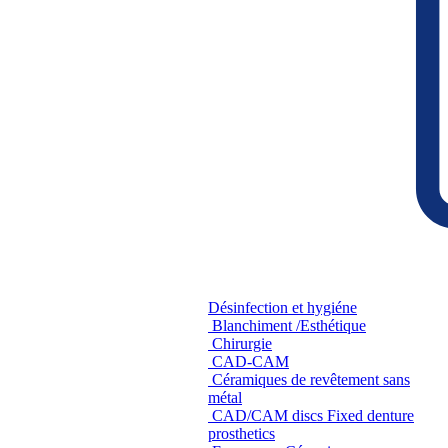
Désinfection et hygiéne
Blanchiment /Esthétique
Chirurgie
CAD-CAM
Céramiques de revêtement sans
métal
CAD/CAM discs Fixed denture
prosthetics