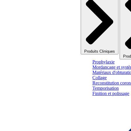
Produits Cliniques
Prod
Prophylaxie
Mordançage et systè
Matériaux d'obturati
Collage
Reconstitution corono
Temporisation
Finition et polissage