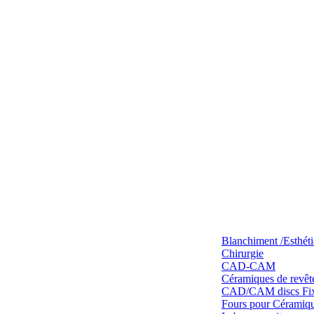
Blanchiment /Esthét
Chirurgie
CAD-CAM
Céramiques de revêt
CAD/CAM discs Fixe
Fours pour Céramique 