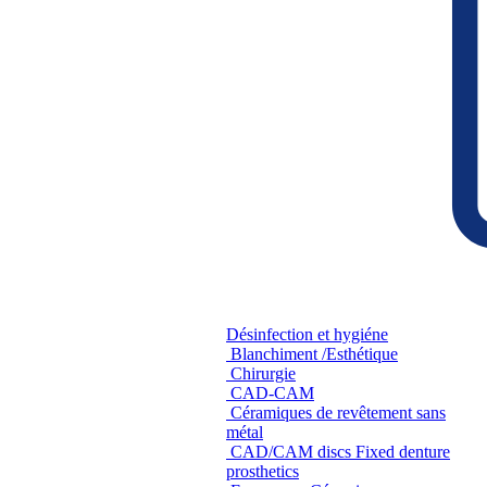
Désinfection et hygiéne
Blanchiment /Esthétique
Chirurgie
CAD-CAM
Céramiques de revêtement sans
métal
CAD/CAM discs Fixed denture
prosthetics