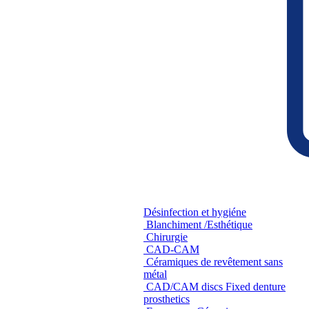
Désinfection et hygiéne
Blanchiment /Esthétique
Chirurgie
CAD-CAM
Céramiques de revêtement sans
métal
CAD/CAM discs Fixed denture
prosthetics