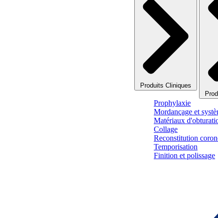
Produits Cliniques
Prod
Prophylaxie
Mordançage et systè
Matériaux d'obturati
Collage
Reconstitution corono
Temporisation
Finition et polissage