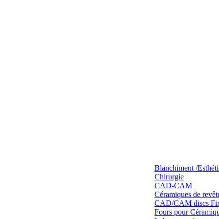
Blanchiment /Esthét
Chirurgie
CAD-CAM
Céramiques de revêt
CAD/CAM discs Fixe
Fours pour Céramique 