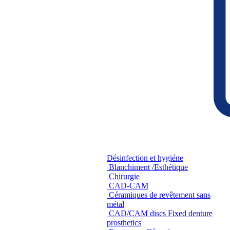
Désinfection et hygiéne
Blanchiment /Esthétique
Chirurgie
CAD-CAM
Céramiques de revêtement sans
métal
CAD/CAM discs Fixed denture
prosthetics