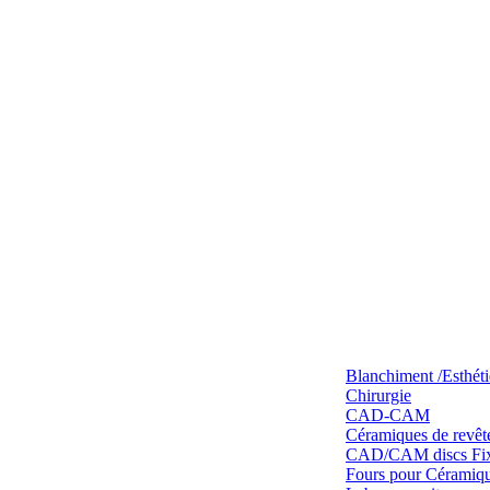
Blanchiment /Esthét
Chirurgie
CAD-CAM
Céramiques de revêt
CAD/CAM discs Fixe
Fours pour Céramique 