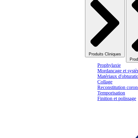
Produits Cliniques
Prod
Prophylaxie
Mordançage et systè
Matériaux d'obturati
Collage
Reconstitution corono
Temporisation
Finition et polissage