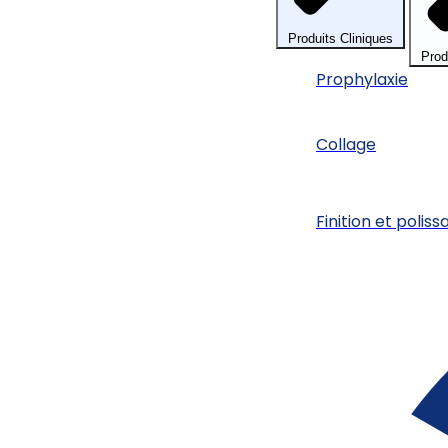
Produits Cliniques
Prod
Prophylaxie
Collage
Finition et poliss