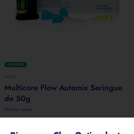
IN STOCK
Ivoclar
Multicore Flow Automix Seringue
de 50g
Add your review
Télécharger la brochure