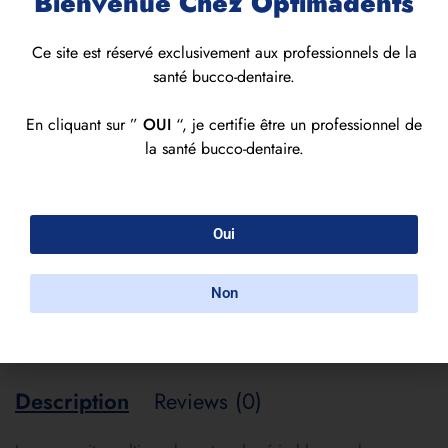
Bienvenue Chez Optimadents
1,900.00
MAD
Ce site est réservé exclusivement aux professionnels de la
santé bucco-dentaire.
Al
Quantity
En cliquant sur ”
OUI
“, je certifie être un professionnel de
Add to cart
la santé bucco-dentaire.
Oui
Non
Brand:
Ivoclar
Description
Reviews (0)