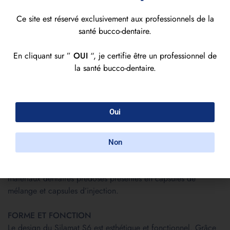
Ce site est réservé exclusivement aux professionnels de la
santé bucco-dentaire.
En cliquant sur ”
OUI
“, je certifie être un professionnel de
la santé bucco-dentaire.
Brand:
Ivoclar
Oui
Description
Reviews (0)
Non
Le Silamat S6 est un vibreur universel moderne pour les
amalgames, les ciments verre ionomère, les colles et autres
matériaux dentaires prédosés présentés en capsules de
mélange et capsules d’injection.
FORME ET FONCTION
Le design du Silamat S6 est esthétique et fonctionnel. Grâce