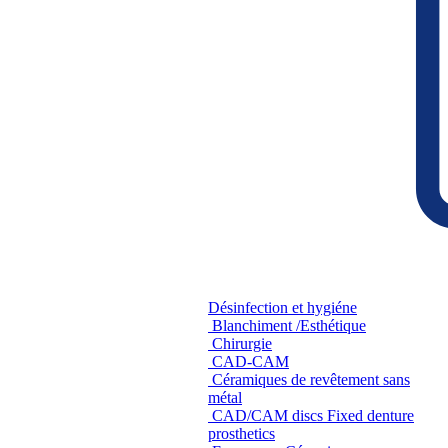
Désinfection et hygiéne
Blanchiment /Esthétique
Chirurgie
CAD-CAM
Céramiques de revêtement sans
métal
CAD/CAM discs Fixed denture
prosthetics