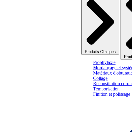
Produits Cliniques
Prod
Prophylaxie
Mordançage et systè
Matériaux d'obturati
Collage
Reconstitution corono
Temporisation
Finition et polissage