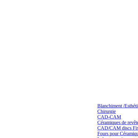
Blanchiment /Esthét
Chirurgie
CAD-CAM
Céramiques de revêt
CAD/CAM discs Fixe
Fours pour Céramique 